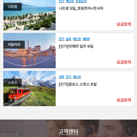
인기
베스트
프로모션
나트랑
나트랑 5일_호핑투어+맛사지
요금문의
인기
실속
베스트
NEW
이탈리아
[인기]이태리 일주 9일
요금문의
강추
인기
베스트
스위스
[인기]알프스 스위스 8일
요금문의
고객센터