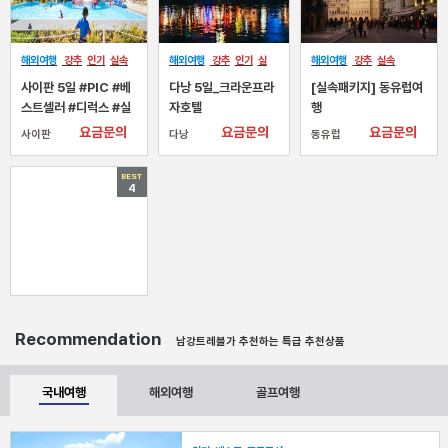
해외여행
강추
인기
실속
해외여행
강추
인기
실
해외여행
강추
실속
베스트
속
프로모션
NEW
사이판 5일 #PIC #베
다낭 5일_크라운프라
[실속패키지] 동유럽여
스트셀러 #디럭스 #실
자호텔
행
버셀렉트(조+석식) #
요금문의
요금문의
요금문의
사이판
다낭
동유럽
북섬+파우파우비치
BEST
4
Recommendation
남강트레블가 추천하는 특급 추천상품
국내여행
해외여행
골프여행