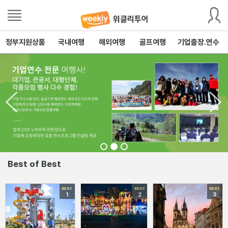
정부지원상품
국내여행
해외여행
골프여행
기업출장.연수
Best of Best
BEST
BEST
BEST
1
2
3