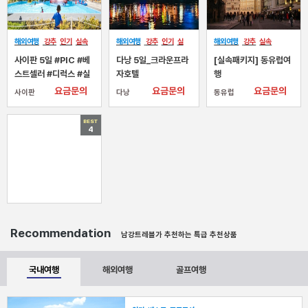
해외여행
강추
인기
실속
해외여행
강추
인기
실
해외여행
강추
실속
베스트
속
프로모션
NEW
사이판 5일 #PIC #베
다낭 5일_크라운프라
[실속패키지] 동유럽여
스트셀러 #디럭스 #실
자호텔
행
버셀렉트(조+석식) #
요금문의
요금문의
요금문의
사이판
다낭
동유럽
북섬+파우파우비치
BEST
4
Recommendation
남강트레블가 추천하는 특급 추천상품
국내여행
해외여행
골프여행