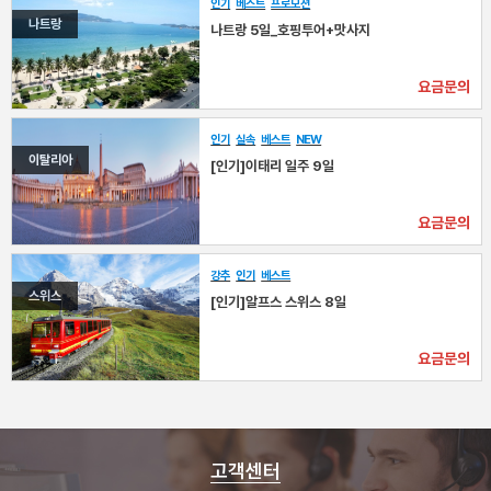
인기
베스트
프로모션
나트랑
나트랑 5일_호핑투어+맛사지
요금문의
인기
실속
베스트
NEW
이탈리아
[인기]이태리 일주 9일
요금문의
강추
인기
베스트
스위스
[인기]알프스 스위스 8일
요금문의
고객센터