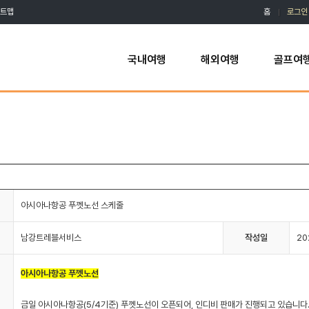
트맵
홈
로그인
국내여행
해외여행
골프여
아시아나항공 푸껫노선 스케줄
남강트레블서비스
작성일
20
아시아나항공 푸껫노선
금일 아시아나항공(5/4기준) 푸껫노선이 오픈되어, 인디비 판매가 진행되고 있습니다