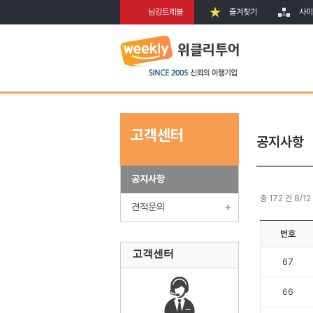
남강트레블
즐겨찾기
사이
고객센터
공지사항
공지사항
총 172 건 8/12
견적문의
번호
고객센터
67
66