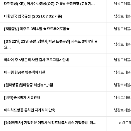
대한항공(KE), 아시아나항공(OZ) 7-8월 운항현황 (7.9 기...
남강트레블
대한민국 입국규정 (2021.07.02 기준)
남강트레블
[5월출발] 제주도 3박4일 ★요트투어포함★
남강트레블
[3월22일,23일 출발_김연자,박군 트롯공연] 제주도 3박4일 ★
남강트레블
요...
하와이 주 <방문객 사전 검사 프로그램> 안내
남강트레블
미국행 항공편 탑승객에 대한
남강트레블
[델타항공]델타항공 최신뉴스_1월
남강트레블
[비자]중국비자 서류안내
남강트레블
에티하드항공 통하면 자가격리 단축
남강트레블
[상용여행사] 기업전문 여행사 남강트레블서비스 기업출방, 해...
남강트