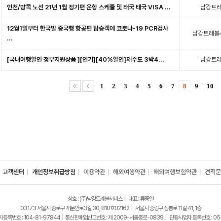
인천/방콕 노선 21년 1월 정기편 운항 스케줄 및 태국 태국 VISA ...
남강트
12월1일부터 한국발 중국행 항공편 탑승객에 코로나-19 PCR검사
남강트레블
...
[국내여행할인 정부지원상품 ][인기][40%할인]제주도 3박4...
남강트
1
2
3
4
5
6
7
8
9
10
고객센터
개인정보취급방침
이용약관
해외여행약관
해외여행보험약관
견적문
상호 : (주)남강트레블서비스 | 대표 : 류중열
03173 서울시 종로구 새문안로3길 30, 810호02162 | 서울시 중랑구 상봉로 11길 41, 1층
등록번호 : 104-81-97844 | 통신판매업신고번호 : 제 2009-서울종로-0839 | 관광사업자 등록번호 : 05