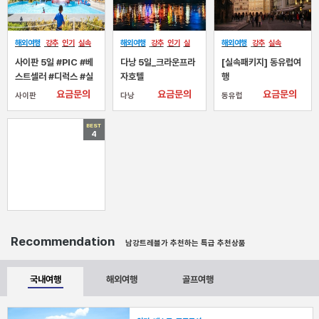
해외여행
강추
인기
실속
해외여행
강추
인기
실
해외여행
강추
실속
베스트
속
프로모션
NEW
사이판 5일 #PIC #베
다낭 5일_크라운프라
[실속패키지] 동유럽여
스트셀러 #디럭스 #실
자호텔
행
버셀렉트(조+석식) #
요금문의
요금문의
요금문의
사이판
다낭
동유럽
북섬+파우파우비치
BEST
4
Recommendation
남강트레블가 추천하는 특급 추천상품
국내여행
해외여행
골프여행