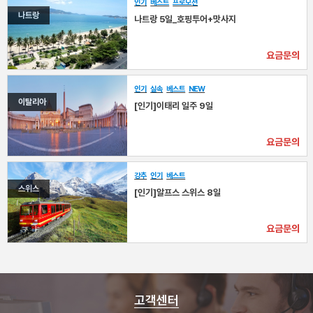
인기
베스트
프로모션
나트랑
나트랑 5일_호핑투어+맛사지
요금문의
인기
실속
베스트
NEW
이탈리아
[인기]이태리 일주 9일
요금문의
강추
인기
베스트
스위스
[인기]알프스 스위스 8일
요금문의
고객센터