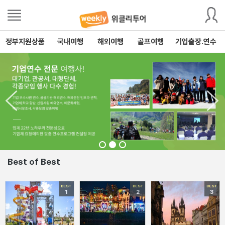
정부지원상품
국내여행
해외여행
골프여행
기업출장.연수
Best of Best
BEST
BEST
BEST
1
2
3